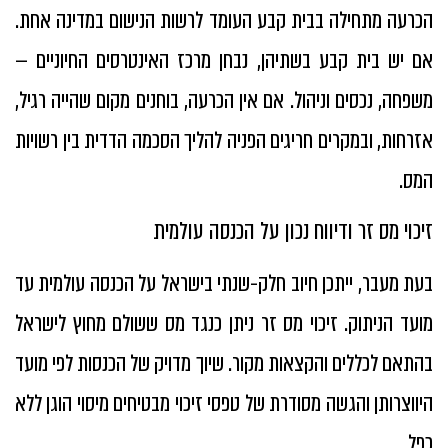
הכרעה מתחילה בבית קבע העומד לרשות הנישום במדינה אחת.
אם יש בית קבע בשתיהן, נבחן מרכז האינטרסים החיוניים —
משפחה, נכסים וניהול. אם אין הכרעה, בוחנים מקום שהייה רגיל,
אזרחות, ובמקרים חריגים הפניה להליך הסכמה הדדית בין רשויות
המס.
זיכוי מס זר ודיווח נכון על הכנסה עולמית
בעת מעבר, ייתכן חיוב חלק-שנתי בישראל על הכנסה עולמית עד
מועד הניתוק. זיכוי מס זר ניתן כנגד מס ששולם מחוץ לישראל
בהתאם לכללים והקצאות מקור. שיוך מדויק של הכנסות לפי מועד
היווצרותן והגשה מסודרת של טפסי זיכוי מבטיחים מיסוי הוגן ללא
כפל.