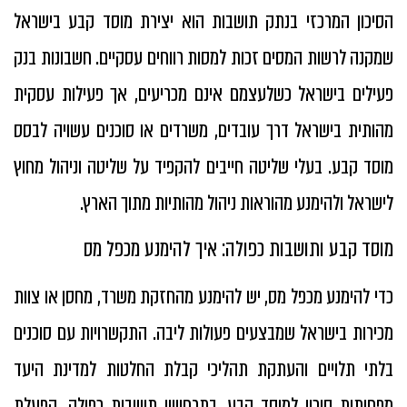
הסיכון המרכזי בנתק תושבות הוא יצירת מוסד קבע בישראל
שמקנה לרשות המסים זכות למסות רווחים עסקיים. חשבונות בנק
פעילים בישראל כשלעצמם אינם מכריעים, אך פעילות עסקית
מהותית בישראל דרך עובדים, משרדים או סוכנים עשויה לבסס
מוסד קבע. בעלי שליטה חייבים להקפיד על שליטה וניהול מחוץ
לישראל ולהימנע מהוראות ניהול מהותיות מתוך הארץ.
מוסד קבע ותושבות כפולה: איך להימנע מכפל מס
כדי להימנע מכפל מס, יש להימנע מהחזקת משרד, מחסן או צוות
מכירות בישראל שמבצעים פעולות ליבה. התקשרויות עם סוכנים
בלתי תלויים והעתקת תהליכי קבלת החלטות למדינת היעד
מפחיתות סיכון למוסד קבע. בתרחישי תושבות כפולה, הפעלת