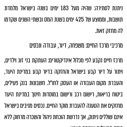
ניתנת לסתירה: שהיה מעל 183 ימים בשנה בישראל מלמדת
תושבות, וממוצע של 425 ימים בשנת המס ובשתי השנים שקדמו
לה מחזק זאת.
מרכיבי מרכז החיים: משפחה, דיור, עבודה ונכסים
מרכז חיים נקבע לפי מכלול אינדיקטורים: העתקת בני זוג וילדים,
ויתור על דיור קבע בישראל והחזקה בדיור קבע במדינת היעד,
והעברת מקום העבודה או העסק לחו״ל. חשבונות בנק פעילים,
ביטוח בריאות, רישום רכב ורישום במוסדות חינוך במדינת היעד
מחזקים את הטענה להעברת מוקד החיים. נכסים מניבים בישראל
אינם שוללים ניתוק, אך נדרשת הוכחת ניהול והשכרה מרחוק ללא