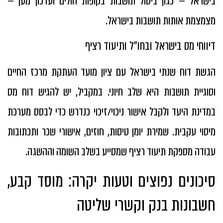
בישראל — כגון ביטול תושבות בקופות חולים ועדכון מען —
מצמצמת אותות תושבות בישראל.
דיווחי מס בישראל ובחו״ל ותיעוד רציף
הגשת דוח שנתי בישראל עם ציון מועד העתקת מרכז החיים
וסוגיית תושבות היא שלב חיוני. במקביל, יש להגיש דוח מס
במדינת היעד ולקבל אישור ניכוי/זיכוי כנדרש כדי לבסס מערכת
מיסוי עקבית. שמירת יומן טיסות, חוזים, אישורי שכר ותכתובות
עבודה מספקת תיעוד רציף שמסייע בשלב השומה וההשגה.
סיכונים נפוצים וטעות יקרה: מוסד קבע,
חשבונות בנק וקשרי שליטה