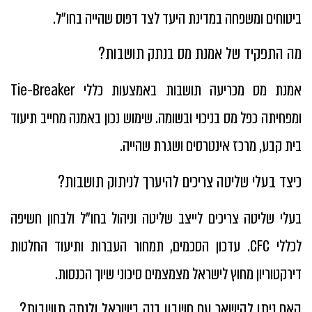
ביטוחים ומשפחה במדינת היעד לצד דפוס שהייה בחו״ל.
מה התפקיד של אמנת מס בנתק תושבות?
אמנת מס מכריעה תושבות באמצעות כללי Tie-Breaker
ומפחיתה כפל מס בניכוי ובשומה. שימוש נכון באמנה מחייב תיעוד
בית קבע, מרכז אינטרסים ושגרת שהייה.
כיצד בעלי שליטה צריכים להיערך לניתוק תושבות?
בעלי שליטה צריכים לייצב שליטה וניהול בחו״ל ולבחון חשיפה
לכללי CFC. עדכון הסכמים, תמחור העברות ותיעוד החלטות
דירקטוריון מחוץ לישראל מצמצמים סיכוני שיוך הכנסות.
האם ניתן להישאר עם חשבון בנק בישראל ולנתק תושבות?