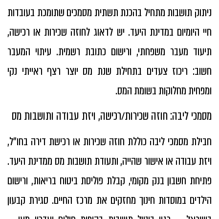
ניתוק תושבות מתחיל בהכנת תשתית מסמכים שתומכת בעובדות
חיי היומיום במדינת היעד. יש לדאוג לחוזה שכירות או רכישה,
תיעוד מעבר משפחתי, ורישום כתובת רשמית. עיתוי המעבר
חשוב: ריכוז צעדים בתחילת שנת מס יוצר רצף ראייתי נקי
ומפחית מחלוקות בשומת המס.
מסמכי ליבה: חוזה שכירות/רכישה, ויזת עבודה ותושבות מס
חבילת מסמכי ליבה כוללת חוזה שכירות או רכישת דירה בחו״ל,
ויזת עבודה או אישור שהייה, ותעודת תושבות מס ממדינת היעד.
פתיחת חשבון בנק מקומי, קבלת פוליסת ביטוח בריאות, ורישום
הילדים במוסדות חינוך מחזקים את מרכז החיים. סגירת קבעון