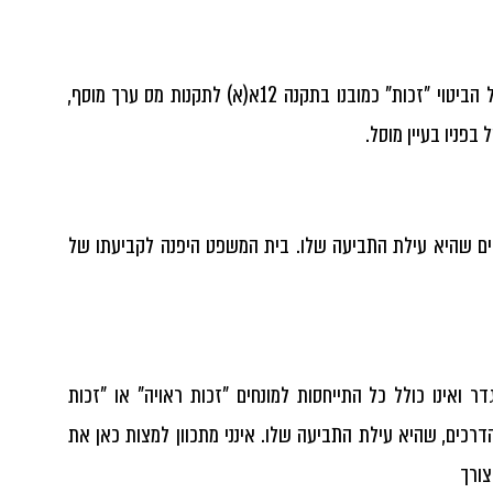
גע"א 9303/03 מוסל נ' מדינת ישראל, קבע כב' השופט עדיאל כי משמעותו של הביטוי "זכות" כמובנו בתקנה 12א(א) לתקנות מס ערך מוסף,
בפניו בעיין מוסל.
דרכים שהיא עילת התביעה שלו. בית המשפט היפנה לקביעתו של
מוגדר ואינו כולל כל התייחסות למונחים "זכות ראויה" או "זכות
 הדרכים, שהיא עילת התביעה שלו. אינני מתכוון למצות כאן את
צורך