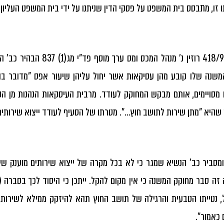
זו, מתבסס בית המשפט על פסקי הדין שניתנו על ידי בית המשפט העליון בענ
משנה שלו קובע מהן עסיקאות אשר יחול עליהן שיעור אפס "מדובר ב
שהיא "מתן שירות לתושב חוץ…". מטרתו של הסעיף לעודד ייצוא שירותים
מסביר כב' הנשיא שמגר כי לא בכל מקרה של ייצוא שירותים מוענק שי
זה סבר מחוקק המשנה כי אין מקום להקל. ייתכן כי היסוד לכך בסברה (ב
 נטייתו הטבעית והרגילה של תושב החוץ תהא להיזקק ממילא לשירות 
 כאמור".