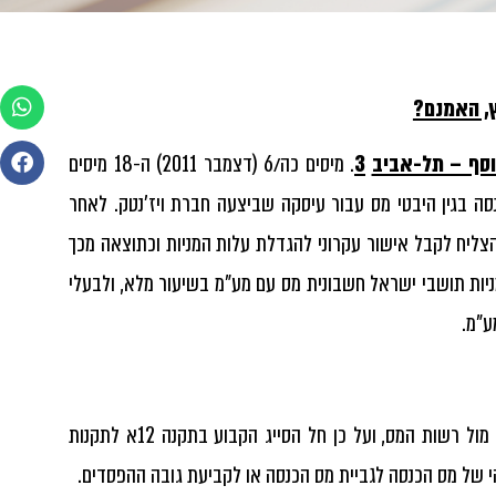
ץ, האמנם?
מוסף – תל-אביב
3
. מיסים כה/6 (דצמבר 2011) ה-18 מיסים
נסה בגין היבטי מס עבור עיסקה שביצעה חברת ויז'נטק. לאחר
צליח לקבל אישור עקרוני להגדלת עלות המניות וכתוצאה מכך
יות תושבי ישראל חשבונית מס עם מע"מ בשיעור מלא, ולבעלי
לטענת רשויות מע"מ, החברה חייבת במס בשיעור מלא, מכיוון שמדובר בהליכים מול רשות המס, ועל כן חל הסייג הקבוע בתקנה 12א לתקנות
י של מס הכנסה לגביית מס הכנסה או לקביעת גובה ההפסדים.