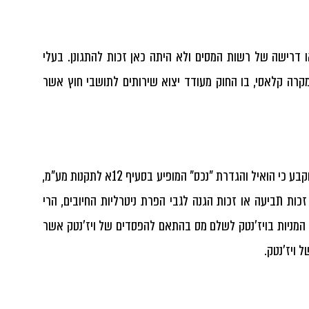
 דרישה של רשות המסים ולא היתה כאן זכות להתגונן. בעלי
מקרה קלאסי, בו החוק מעודד יצוא שירותים לתושבי חוץ אשר
בית המשפט המחוזי בת"א מפי כב' הש' דניה קרת, קיבל את עמדת רשויות מע"מ וקבע כי הואיל והגדרת "נכס" המופיע בסעיף 12א לתקנות מע"מ,
ות תביעה או זכות הגנה לגבי הפרת ניטרליות החיובים, הרי
 המניות בויז'נטק לשלם מס בהתאם להפסדים של ויז'נטק אשר
 ויז'נטק.