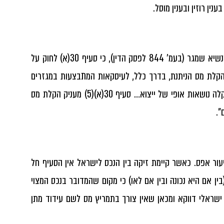
ין רוזין ובענין מוסל.
בע"א 418/96 רוזין נ' מנהל המכס ומס ערך מוסף פד"י מג(1) 837 הבהיר כב' הנשיא שמגר (בעמ' 844 לפסק הדין), כי סעיף 30(א) לחוק על
הקלת מס הניתנת, בדרך כלל, לעיסקאות המתבצעות במגזרים
כלכליים מסויימים, אותם מבקש המחוקק לעודד. מרבית העיסקאות הנהנות מן הקלה נושאות אופי של ייצוא… סעיף 30(א)(5) מעניק הקלת מס
".
עור אפס. כאשר קיימת זיקה בין הנכס לישראל אין הסעיף חל
ין אם היא נכונה ובין אם לאו) כי מקום שהמדובר בנכס המצוי
ישראלי דווקא ומכאן שאין צורך בתמריץ מס לשם עידוד מתן