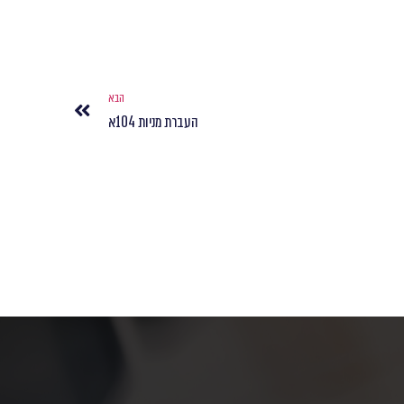
הבא
העברת מניות 104א