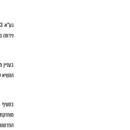
נידונה 
בעניין 
הנשיא ש
מוחזקת"
הפרשנות