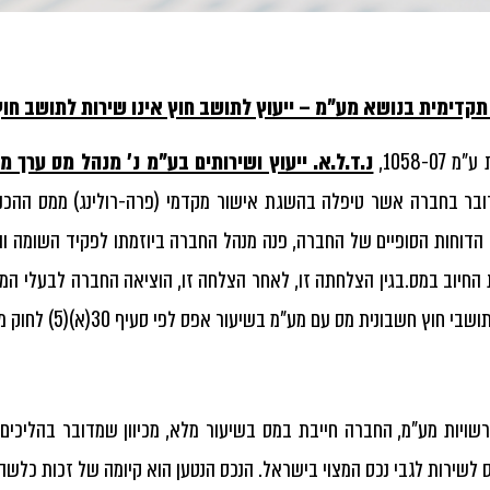
תקדימית בנושא מע"מ – ייעוץ לתושב חוץ אינו שירות לתושב חו
1058-07,
נ.ד.ל.א. ייעוץ ושירותים בע"מ נ' מנהל מס ערך 
6, דובר בחברה אשר טיפלה בהשגת אישור מקדמי (פרה-רולינג) ממס ההכ
הדוחות הסופיים של החברה, פנה מנהל החברה ביוזמתו לפקיד השומה וה
החיוב במס.בגין הצלחתה זו, לאחר הצלחה זו, הוציאה החברה לבעלי המנ
שבי חוץ חשבונית מס עם מע"מ בשיעור אפס לפי סעיף 30(א)(5) לחוק מע"מ.
 לשירות לגבי נכס המצוי בישראל. הנכס הנטען הוא קיומה של זכות כלשה