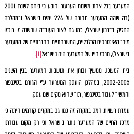
המערער בכל אחת משנות הערעור וקובע כי ביחס לשנת 2001
(בה שהה המערער תקופה של 224 ימים בישראל ובמהלכה
החזיק בדרכון ישראלי, כמו גם לאור העובדה שבשנה זו רוכזו
מירב האינטרסים הכלכליים, המשפחתיים והחברתיים של המערער
בישראל), מרכז חייו של המערער היה בישראל
[1]
.
בית המשפט ממשיך ובוחן את תושבות המערער בגין השנים
2002-2005, במהלכן הועסק המערער ע"י הגורם בסינגפור
והמשיך לעבוד בסינגפור, תוך שהוא מקים שם עסק.
עמדת רשויות המס במקרה זה כמו גם במקרים קודמים היתה כי
מרכז החיים של המערער נותר בישראל וכי רק מקום עבודתו