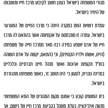
מגורי המשפחה בישראל כעוגן חשוב לקיבוע מרכז חייו ותושבותו
של היחיד בישראל.
עמדת רשויות המס במקרה היתה כי מרכז החיים של המערער
בישראל. עמדה זו מתבססת על אקסיומה אשר בהתאם לה מרכז
חייו של אדם יושפע במידה רבה מאד ממרכז חייה של משפחתו
(היינו, אשתו וילדיו הקטינים), וכי בהתאם, יקשה על אדם השוהה
בחו"ל תקופות ארוכות ואשר מנהל חיים חברתיים וכלכליים
במדינה נוכרית, לטעון כי הינו תושב זר, כאשר משפחתו מתגוררת
בישראל.
בית המשפט קובע כי אמנם מקום המגורים של התא המשפחתי
מהווה אינדיקציה בעלת משקל בקביעת מרכז חייו של נישום, אך