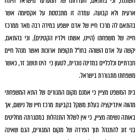
השתנה, וכי בהתאם, העדרותו של המערער מישראל היתה
ארעית ולא קבועה. עמדה זו מתבססת על אקסיומה אשר
בהתאם לה מרכז חייו של אדם יושפע במידה רבה מאד ממרכז
חייה של משפחתו (היינו, אשתו וילדיו הקטינים), וכי בהתאם,
יקשה על אדם השוהה בחו"ל תקופות ארוכות ואשר מנהל חיים
חברתיים וכלכליים במדינה נוכרית, לטעון כי הינו תושב זר, כאשר
משפחתו מתגוררת בישראל.
בית המשפט מציין כי אמנם מקום המגורים של התא המשפחתי
מהווה אינדיקציה בעלת משקל בקביעת מרכז חייו של נישום, אך
באותה נשימה מציין, כי אין לשלול התנהלות במסגרתה מחליטים
בני זוג להתנהל תוך הפרדה של מקום המגורים, הגם שאינה