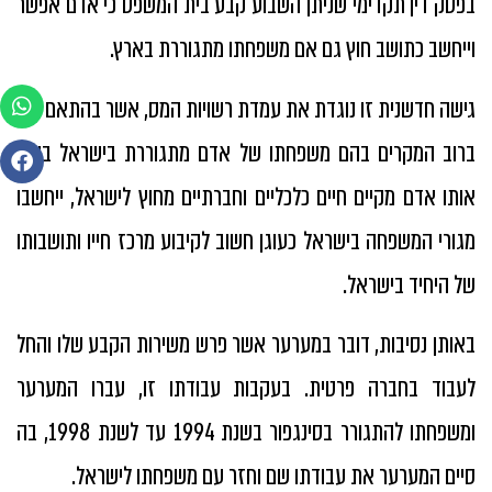
בפסק דין תקדימי שניתן השבוע קבע בית המשפט כי אדם אפשר
וייחשב כתושב חוץ גם אם משפחתו מתגוררת בארץ.
גישה חדשנית זו נוגדת את עמדת רשויות המס, אשר בהתאם לה,
ברוב המקרים בהם משפחתו של אדם מתגוררת בישראל בעוד
אותו אדם מקיים חיים כלכליים וחברתיים מחוץ לישראל, ייחשבו
מגורי המשפחה בישראל כעוגן חשוב לקיבוע מרכז חייו ותושבותו
של היחיד בישראל.
באותן נסיבות, דובר במערער אשר פרש משירות הקבע שלו והחל
לעבוד בחברה פרטית. בעקבות עבודתו זו, עברו המערער
ומשפחתו להתגורר בסינגפור בשנת 1994 עד לשנת 1998, בה
סיים המערער את עבודתו שם וחזר עם משפחתו לישראל.