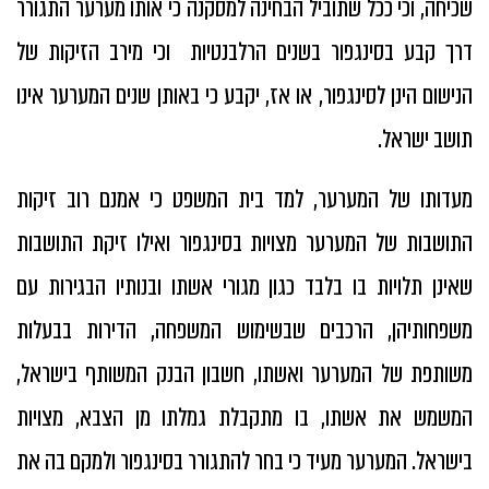
שכיחה, וכי ככל שתוביל הבחינה למסקנה כי אותו מערער התגורר
דרך קבע בסינגפור בשנים הרלבנטיות וכי מירב הזיקות של
הנישום הינן לסינגפור, או אז, יקבע כי באותן שנים המערער אינו
תושב ישראל.
מעדותו של המערער, למד בית המשפט כי אמנם רוב זיקות
התושבות של המערער מצויות בסינגפור ואילו זיקת התושבות
שאינן תלויות בו בלבד כגון מגורי אשתו ובנותיו הבגירות עם
משפחותיהן, הרכבים שבשימוש המשפחה, הדירות בבעלות
משותפת של המערער ואשתו, חשבון הבנק המשותף בישראל,
המשמש את אשתו, בו מתקבלת גמלתו מן הצבא, מצויות
בישראל. המערער מעיד כי בחר להתגורר בסינגפור ולמקם בה את