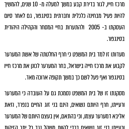
מרכז חייו, לגור בדירת קבע במשך למעלה מ- 10 שנים, להמשיך
להיות פעיל מבחינה כלכלית וחברתית בסינגפור, גם לאחר סיום
העסקתו ב- 2005 ולהתערות בחיי המסחר והקהילה היהודית
בסינגפור.
מעדותו זו למד בית המשפט כי חרף החלטתה של אשת המערער
לקבוע את מרכז חייה בישראל, בחר המערער לכונן את מרכז חייו
בסינגפור ואף פעל לשם כך במשך תקופה ארוכה מאד.
מסקנתו זו של בית המשפט נסמכת גם על העובדה כי המערער
ורעייתו, חרף היותם נשואים, הינם בני זוג החיים בנפרד, וזאת
אליבא דמערער עצמו, וכי בהתאם, אין בעצם היותם של המערער
ורעייתו בני זוג נשואים בכדי להוות משקל נגד כל יתר הזיקות