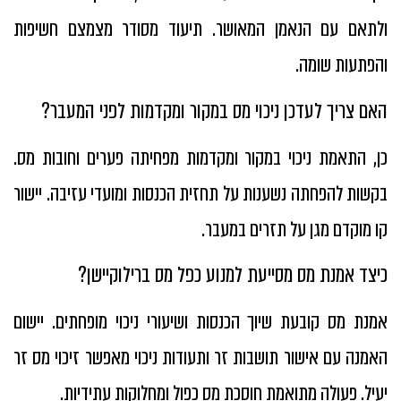
ולתאם עם הנאמן המאושר. תיעוד מסודר מצמצם חשיפות
והפתעות שומה.
האם צריך לעדכן ניכוי מס במקור ומקדמות לפני המעבר?
כן, התאמת ניכוי במקור ומקדמות מפחיתה פערים וחובות מס.
בקשות להפחתה נשענות על תחזית הכנסות ומועדי עזיבה. יישור
קו מוקדם מגן על תזרים במעבר.
כיצד אמנת מס מסייעת למנוע כפל מס ברילוקיישן?
אמנת מס קובעת שיוך הכנסות ושיעורי ניכוי מופחתים. יישום
האמנה עם אישור תושבות זר ותעודות ניכוי מאפשר זיכוי מס זר
יעיל. פעולה מתואמת חוסכת מס כפול ומחלוקות עתידיות.