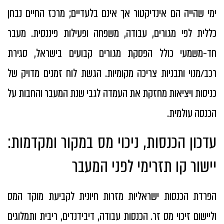
ימי שהייה הם אינדיקטור אך אינם בלעדיים; מרכז החיים נבחן
כללית לפי מגורים, עבודה, משפחה ופעילות פיננסית. מעבר
חד-משמעי כולל הפסקת מגורים קבועים בישראל, סגירת
רכב/מנוי ותבניות צריכה מקומיות. הגשת לוח זמנים מדויק של
כניסות ויציאות מחזקת את העמדה לגבי שנת המעבר והחבות על
הכנסה עולמית.
עדכון הכנסות, ניכוי מס במקור ומקדמות:
יישור קו תזרימי לפני המעבר
הפרדת הכנסות ישראליות מזרות חיונית לקביעת מוקד המס
וליישום זיכוי מס זר. הכנסות עבודה, דיבידנדים, ריבית ותמלוגים