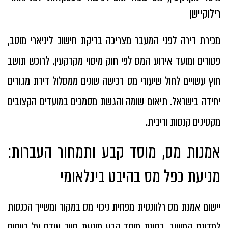
רילוקיישן
מכירת דירה לפני המעבר מצריכה בדיקת חישוב ליניארי מוטב,
פטורים ומועד אירוע המס לפי חוק מיסוי מקרקעין. לרוכש תושב
חוץ עשויים לחול שיעורי מס רכישה שונים ממסלול דירת מגורים
יחידה בישראל. תיאום שומה והגשת מסמכים במועדים הקצובים
מקטינים קנסות וריבית.
אמנות מס, מוסד קבע ותמחור העברות:
מניעת כפל מס בהיבט בינלאומי
יישום אמנת מס רלוונטית מפחית ניכוי מס במקור ומשייך הכנסות
למדינת המושב. בחינת מוסד קבע מונעת חיוב עודף על רווחים