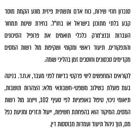
סנכרון חוזי שירות, כוח אדם ותשתית פיזית מונע הקמת מוסד
קבע בלתי מתוכנן בישראל או בחו״ל. בחירת שיטת תמחור
העברות ובנצ׳מרק כלכלי תואמים את פרופיל הסיכונים
והתפקודים. תיעוד ראשי ומקומי ושקיפות מול רשות המסים
מקדימים סכסוכים וחוסכים זמן בהליכי שומה.
לקוראים המחפשים ליווי פרקטי בדיווח לפני מעבר, א.ח.ד. בניטה
בעמ פועלת בשילוב משפטי-חשבונאי מלא: הצהרות תושבות,
תיאומי ניכוי, טיפול באופציות לפי סעיף 102, וייצוג מול רשות
המסים. המיקוד הוא בהפחתת חשיפות, ייעול תזרים ומניעת כפל
מס, תוך ניהול תיעוד ועמדות מבוססות דין.