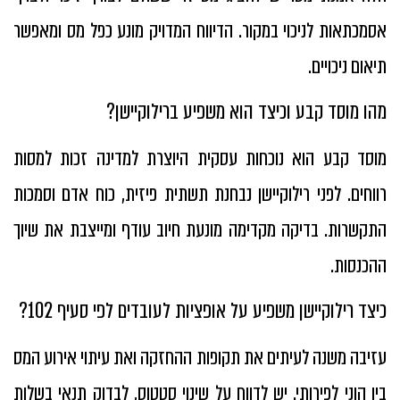
אסמכתאות לניכוי במקור. הדיווח המדויק מונע כפל מס ומאפשר
תיאום ניכויים.
מהו מוסד קבע וכיצד הוא משפיע ברילוקיישן?
מוסד קבע הוא נוכחות עסקית היוצרת למדינה זכות למסות
רווחים. לפני רילוקיישן נבחנת תשתית פיזית, כוח אדם וסמכות
התקשרות. בדיקה מקדימה מונעת חיוב עודף ומייצבת את שיוך
ההכנסות.
כיצד רילוקיישן משפיע על אופציות לעובדים לפי סעיף 102?
עזיבה משנה לעיתים את תקופות ההחזקה ואת עיתוי אירוע המס
בין הוני לפירותי. יש לדווח על שינוי סטטוס, לבדוק תנאי בשלות