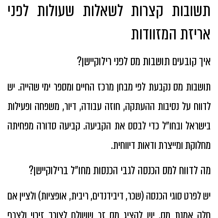
תשובות קצרות לשאלות שעולות לפני
אריזת המזוודות
איך קובעים תושבות מס לפני רילוקיישן?
תושבות מס נקבעת לפי מבחן מרכז החיים ומספר ימי שהייה. יש
לדווח על נסיבות ההעתקה, חוזה עבודה, דיור, משפחה ופעילות
בישראל ובחו״ל כדי לבסס את הקביעה. קביעה סדורה מפחיתה
מחלוקת ומייצרת ודאות דיווחית.
מה לדווח למס הכנסה לגבי הכנסות מחו״ל ברילוקיישן?
יש לפרט סוגי הכנסה (שכר, דיבידנדים, ריבית, אופציות) ולציין אם
חלה אמנת מס. יש להציג מס זר ששולם לצורך זיכוי ולצרף