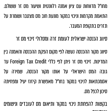
מחו״ל מדווחות עם ציון אמנה רלוונטית ושיעור מס זר ששולם.
התאמת מקדמות וניכוי במקור מונעת חוב מס מצטבר ושומרת על
תזרים בתקופת המעבר.
סיווג הכנסה ישראלית לעומת זרה ומסלולי זיכוי מס זר
סיווג מקור ההכנסה נעשה לפי מקום הפקת ההכנסה והאמנה בין
המדינות. זיכוי מס זר ניתן לפי כללי Foreign Tax Credit עד
גובה המס הישראלי על אותו מקור הכנסה. שמירה על
אסמכתאות לניכוי במקור בחו״ל מאפשרת קיזוז יעיל ומפחיתה
סיכון לכפל מס.
בקשות להפחתת ניכוי במקור ותיאום מס לעובדים ונישומים