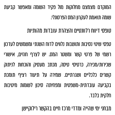
המוקדם מצמצם מחלוקות מול פקיד השומה ומאפשר קביעת
שומה תואמת לעקרון המס הפרסונלי.
טופסי דיווח רלוונטיים והצהרת עובדות מהותיות
טפסי שינוי נסיבות ותושבות נלווים לדוח השנתי ומשמשים לעדכון
רשמי של פרטי קשר ומשטר המס. יש לצרף חוזים, אישורי
שכירות/מכירה, כרטיסי טיסה, מכתב מעסיק והוכחות לניתוק
קשרים כלכליים ושגרתיים. שמירה על תיעוד רציף תומכת
בקביעה עובדתית-משפטית ומפחיתה סיכון לשומות מיטיבות
חלקית בלבד.
מבחני ימי שהייה ומדדי מרכז חיים בהקשר רילוקיישן