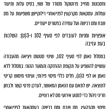
וחסכונות מחייב פרוטוקול מסודר של שווי, בסיס עלות ותיעוד
עמלות. עסקאות מקרקעין לפני/אחרי רילוקיישן משפיעות על מס
שבח ומס רכישה ועל עמידה בפטורים ייעודיים.
אופציות ומניות לעובדים לפי סעיף 102 ו-3(ט): השלכות
בעת עזיבה
במסלול נאמן לפי סעיף 102, שינוי סטטוס ויציאה מהעבודה
עשויים להשפיע על תקופת ההחזקה והמועד ההוני. במסלול ללא
נאמן או לפי 3(ט), חלים כללי מיסוי פירותי, ועיתוי מימוש קריטי
לתוצאה. יש לתאם עם הנאמן המאושר, לעדכן פרטי קשר ולבחון
חריגי ניהול כדי למנוע אירועי מס לא רצויים.
מיסוי מקרקעין, מס שבח ומס רכישה בעסקאות לפני/אחרי