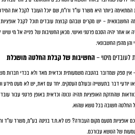
המתאימה ביותר היא משרד עו"ד ורו"ח, שם יוכל העובד לקבל את המידע 
ה החשבונאית – יש מקרים שבהם קבוצת עובדים תוכל לקבל אופציות ת
ה או אחר יהיה הסכם פרטני ואישי. מכאן החשיבות של פנייה אל מי שיש
והן מהפן החשבונאי.
ת לעובדים מיסוי –
החשיבות של קבלת החלטה מושכלת
 אין ספק שמדובר בהטבה משמעותית וכדאית מאד ולא בכדי חברות מש
או יודעי דבר בתעשייה ובעולם העסקים. יחד עם זאת, יש לא מעט מידע 
ודאות שהחזקת האופציות תהיה נכונה וכדאית באופן פרטני עבור עובד ז
 החלטה חשובה בכל נושא שהוא.
כם אופציות מטעם מקום העבודה? פנו לא.ח.ד בניטה בע"מ, משרד עו"ד ורו
עות של הנושא עבורכם.