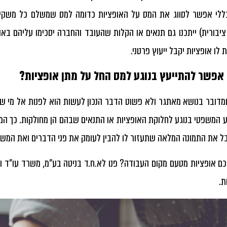
ללי אפשר לסווג את המס על האופציות כדומה למס שמשלם כל משקיע 
יבורית) ייתכנו גם תנאים או הקלות שהעובד והחברה יסכימו עליהם ב
לו אופציות יקבל ייעוץ פרטני.
 אפשר להתייעץ בנוגע למס החל על מתן אופציות?
שמדובר בנושא מאתגר ולא פשוט הדבר הנכון לעשות הוא לפנות אל מי 
 המשפטי בנוגע לחלוקת האופציות או התנאים שבהם הן מחולקות. כך המיד
בל את התמונה המלאה שתעזור לו להבין לעומק את פני הדברים ואת המשמע
כם אופציות מטעם מקום העבודה? פנו לא.ח.ד בניטה בע"מ, משרד עו"ד ורו
ת.