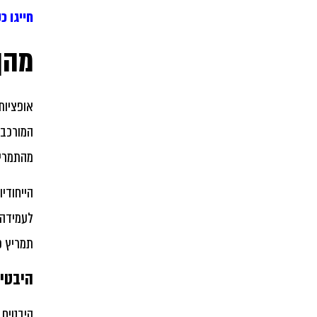
חייגו כעת 
מהן
אופציות
המורכבי
מהתמריצ
הייחודי
לעמידה 
תמריץ כ
היבטים
היבטים 