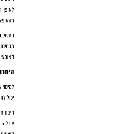
לאופן ה
מהאופצי
החשיבות
מבחינת 
האופציו
היתרונ
ל
מיסוי א
יכול לה
היבט חי
יש להבי