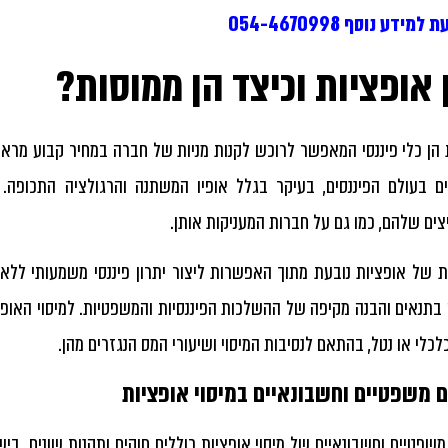
למידע נוסף 054-4670998
 אופציות וכיצד הן ממוסות?
 הן כלי פיננסי המאפשר לרוכש לקנות מניות של חברה במחיר קבוע מרא
ם בעולם הפיננסים, בעיקר בגלל אופיו המשתנה והרגולציה התכופה.
ים שלהם, כמו גם על חברות המעניקות אותן.
ות של אופציות נובעת מתוך האפשרות ליצור יתרון פיננסי משמעותי ללא
בתנאים והבנה מקיפה של ההשלכות הפיננסיות והמשפטיות. למיסוי האופ
לכלי או נטל, בהתאם לנסיבות המיסוי ושיעורי המס הנגזרים מהן.
 משפטיים וחשבונאיים במיסוי אופציות
משפטיים וחשבונאיים של
מיסוי אופציות
כוללים חוקים ותקנות שונים. בי