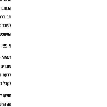
הכתובת 
וגם ברמ
לעובד ז
המשפטי 
אופציו
כאמור –
עובדים 
לדעת בו
לקבל כל
הוצעו ל
מה המשמ