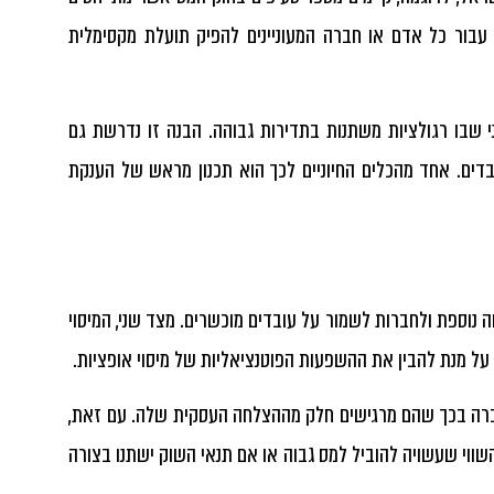
 עבור כל אדם או חברה המעוניינים להפיק תועלת מקסימלית
 שבו רגולציות משתנות בתדירות גבוהה. הבנה זו נדרשת גם
בדים. אחד מהכלים החיוניים לכך הוא תכנון מראש של הענקת
 נוספת ולחברות לשמור על עובדים מוכשרים. מצד שני, המיסוי
ם על מנת להבין את ההשפעות הפוטנציאליות של
מיסוי אופציות
.
לחברה בכך שהם מרגישים חלק מההצלחה העסקית שלה. עם זאת,
ווי שעשויה להוביל למס גבוה או אם תנאי השוק ישתנו בצורה