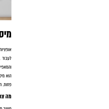
מיסו
אופציות
לעבוד ב
והמאפיי
הוא
מיס
פחות. ח
מה צרי
חשוב מא