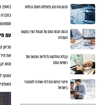
באופן כ
תכנון מס נכון בפעילות חוצת גבולות
בחברה צ
שמוצעות 
הבנת חבות המס על תגמול הוני במקום
עם מי
העבודה
מכיוון 
את הידע
קבלת החלטות כלכליות חכמות מול
רשויות המס
והוא יק
הוצעו ל
מיצוי זכויות מס למי שחזרו להתגורר
האופציו
בישראל