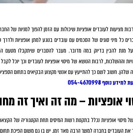
בות מציעות לעובדים אופציות שיכולות עם הזמן להפוך למניות של החב
כרים כל מיני סוגים של הסכמים עם עובדים בנוגע למתן אופציות ולדרך
 על מנת להבין בדיוק במה מדובר. מעבר להסברים שיתקבלו מטעם 
ות וההשלכות, לרבות הנושא של
מיסוי אופציות
לעובדים וכך יוכל לקב
 שלהן. חשוב לשם כך להתייעץ עם אנשי מקצוע הבקיאים בתחום הספציפי
למידע נוסף 054-4670998
י אופציות – מה זה ואיך זה מח
של
מיסוי אופציות
נכלל בתקנות רשות המיסים תחת הקטגוריה של הקצאת 
את העובדים בחברה למשך הרבה מאד זמן. יש בו גם משום הפיכת תחום 