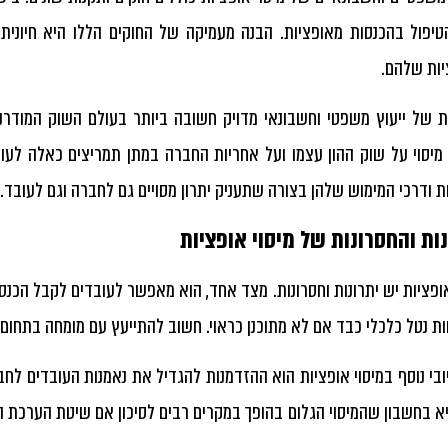
טיפול בהכנסות מאופציות. הבנה מעמיקה של החוקים הללו היא חיונית
ות שלהם.
 של ייעוץ משפטי וחשבונאי מדויק חשובה ביותר בעולם השוק המודרני
מיסוי על שוק ההון עצמו ועל אחריות החברה במתן תמריצים כאלה לעו
ת ודרכי המימוש שלהן בצורה שתעניק יתרון מסויים גם לחברה וגם לעובד.
ות והחסרונות של מיסוי אופציות
ופציות
יש יתרונות וחסרונות. מצד אחד, הוא מאפשר לעובדים לקבל הכנסה
וות נטל כלכלי כבד אם לא מתוכנן כראוי. חשוב להתייעץ עם מומחה בתחו
ובי נוסף במיסוי אופציות הוא ההזדמנות להגדיל את נאמנות העובדים 
א בחשבון שהמיסוי הגלום בהופך במקרים רבים לסיכון אם שיטת הערכת הש